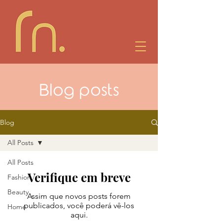
Blog posts
Blog
All Posts
All Posts
Verifique em breve
Fashion
Beauty
Assim que novos posts forem
publicados, você poderá vê-los
Home
aqui.